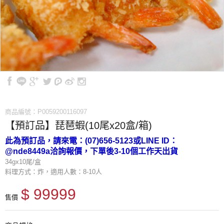
商品編號：P0059200116097
【預訂品】琵琶蝦(10尾x20盒/箱)
此為預訂品，請來電：(07)656-5123或LINE ID：
@nde8449a洽詢報價，下單後3-10個工作天出貨
34gx10尾/盒
料理方式：炸，適用人數：8-10人
$ 99999
售價