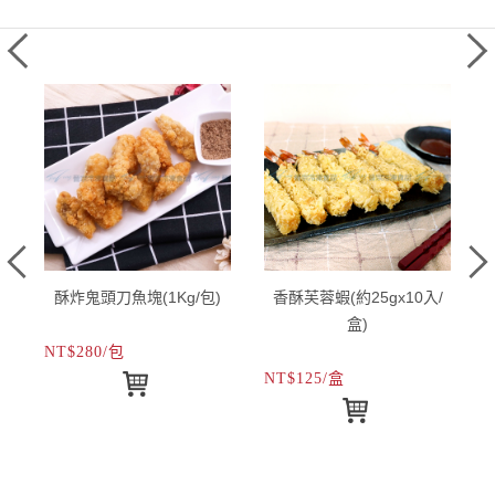
酥炸鬼頭刀魚塊(1Kg/包)
香酥芙蓉蝦(約25gx10入/
盒)
NT$280/包
N
NT$125/盒