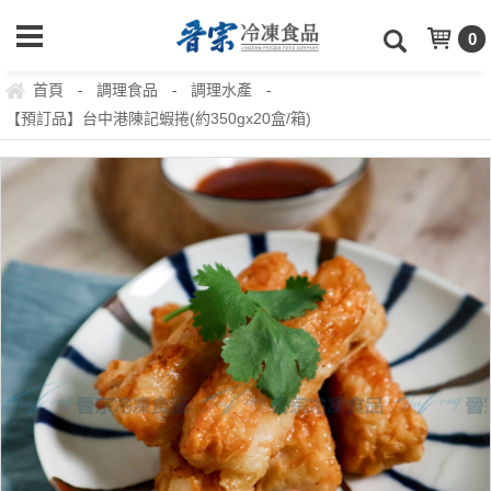
0
首頁
調理食品
調理水產
-
-
-
【預訂品】台中港陳記蝦捲(約350gx20盒/箱)