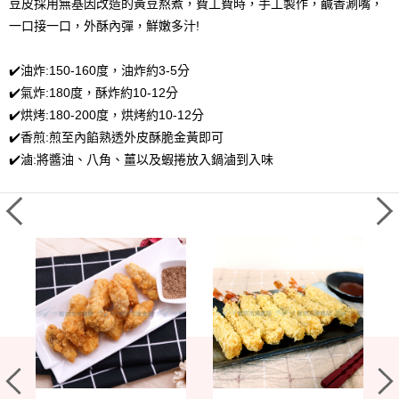
豆皮採用無基因改造的黃豆熬煮，費工費時，手工製作，鹹香涮嘴，
一口接一口，外酥內彈，鮮嫩多汁!
✔️油炸:150-160度，油炸約3-5分
✔️氣炸:180度，酥炸約10-12分
✔️烘烤:180-200度，烘烤約10-12分
✔️香煎:煎至內餡熟透外皮酥脆金黃即可
✔️滷:將醬油、八角、薑以及蝦捲放入鍋滷到入味