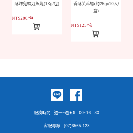
酥炸鬼頭刀魚塊(1Kg/包)
香酥芙蓉蝦(約25gx10入/
盒)
NT$280/包
N
NT$125/盒
服務時間 : 週一~週五9 : 00~16 : 30
客服專線 : (07)6565-123